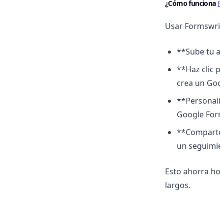
¿Cómo funciona
Usar Formswrit
**Sube tu a
**Haz clic 
crea un Go
**Personali
Google For
**Comparte 
un seguimie
Esto ahorra ho
largos.