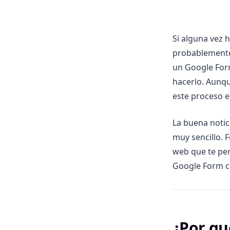
Si alguna vez 
probablemente
un Google For
hacerlo. Aunq
este proceso es
La buena noti
muy sencillo. 
web que te per
Google Form co
¿Por qu