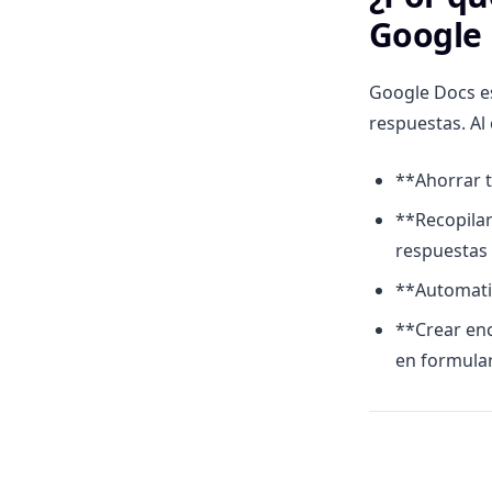
Google
Google Docs es
respuestas. Al
**Ahorrar 
**Recopila
respuestas 
**Automatiz
**Crear enc
en formular