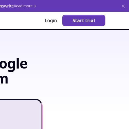
mswrite
Read more
Login
Start trial
ogle
rm