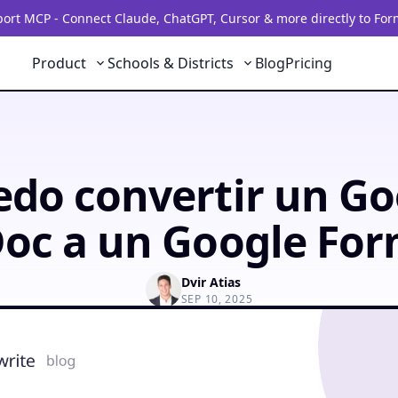
rt MCP - Connect Claude, ChatGPT, Cursor & more directly to For
Product
Schools & Districts
Blog
Pricing
edo convertir un Go
oc a un Google Fo
Dvir Atias
SEP 10, 2025