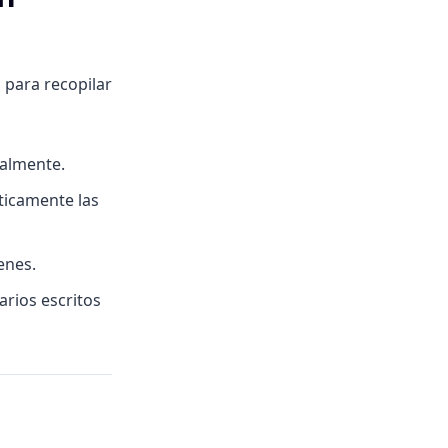
 para recopilar
ualmente.
ticamente las
enes.
rios escritos