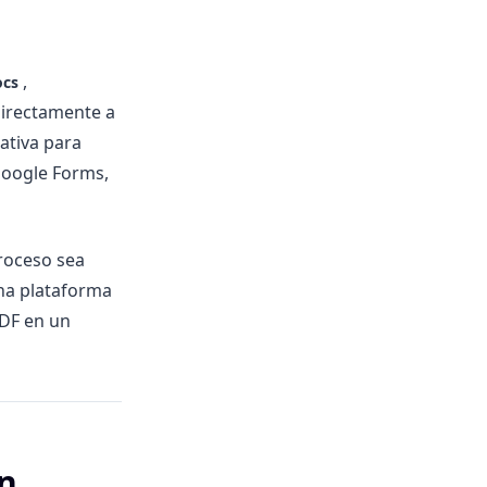
,
ocs
directamente a
ativa para
Google Forms,
roceso sea
na plataforma
PDF en un
un