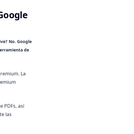
 Google
ive?
No. Google
herramienta de
 premium. La
premium
e PDFs, así
e las