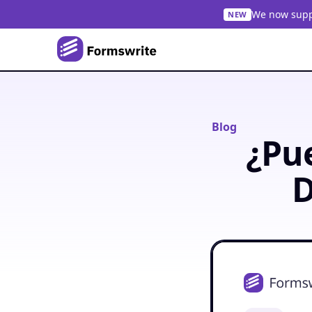
We now suppo
NEW
Blog
¿Pu
D