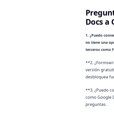
Pregunt
Docs a 
1. ¿Puedo conve
no tiene una op
terceros como
F
**2. ¿Formswri
versión gratui
desbloquea fu
**3. ¿Puedo co
como Google Do
preguntas.