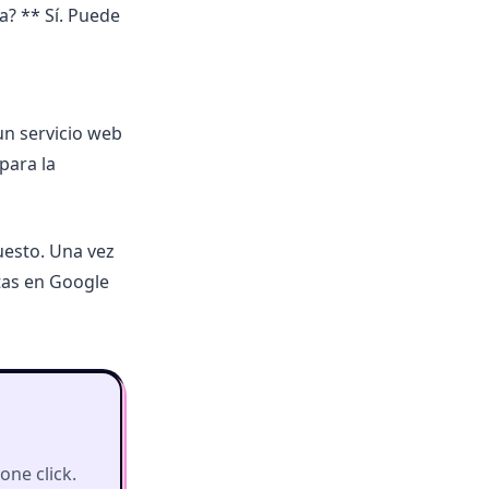
a? ** Sí. Puede
n servicio web
para la
uesto. Una vez
tas en Google
ne click.