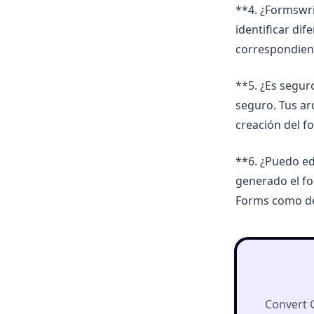
**4. ¿Formswri
identificar di
correspondien
**5. ¿Es segur
seguro. Tus ar
creación del f
**6. ¿Puedo ed
generado el fo
Forms como d
Convert 