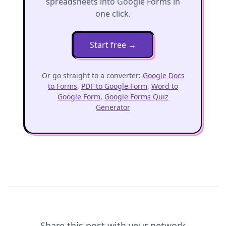
spreadsheets into Google Forms in
one click.
Start free
→
Or go straight to a converter:
Google Docs
to Forms
,
PDF to Google Form
,
Word to
Google Form
,
Google Forms Quiz
Generator
Share this post with your network