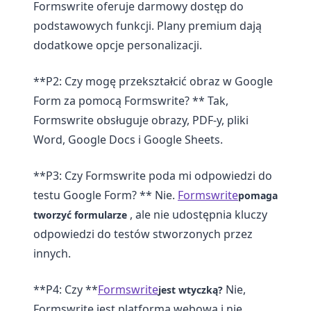
Formswrite oferuje darmowy dostęp do
podstawowych funkcji. Plany premium dają
dodatkowe opcje personalizacji.
**P2: Czy mogę przekształcić obraz w Google
Form za pomocą Formswrite? ** Tak,
Formswrite obsługuje obrazy, PDF-y, pliki
Word, Google Docs i Google Sheets.
**P3: Czy Formswrite poda mi odpowiedzi do
testu Google Form? ** Nie.
Formswrite
pomaga
, ale nie udostępnia kluczy
tworzyć formularze
odpowiedzi do testów stworzonych przez
innych.
**P4: Czy **
Formswrite
Nie,
jest wtyczką?
Formswrite jest platformą webową i nie