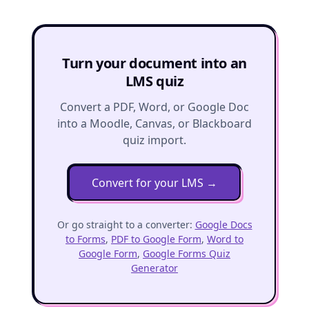
Turn your document into an
LMS quiz
Convert a PDF, Word, or Google Doc
into a Moodle, Canvas, or Blackboard
quiz import.
Convert for your LMS
→
Or go straight to a converter:
Google Docs
to Forms
,
PDF to Google Form
,
Word to
Google Form
,
Google Forms Quiz
Generator