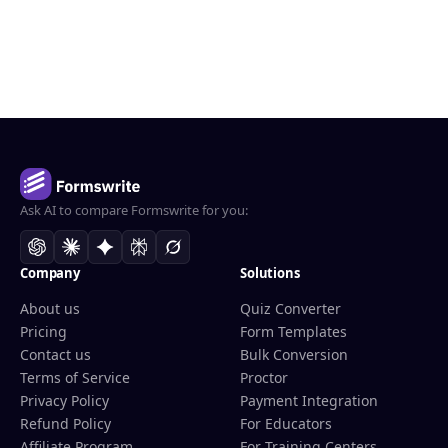
Ask AI to compare Formswrite for you:
Company
Solutions
About us
Quiz Converter
Pricing
Form Templates
Contact us
Bulk Conversion
Terms of Service
Proctor
Privacy Policy
Payment Integration
Refund Policy
For Educators
Affiliate Program
For Training Centers