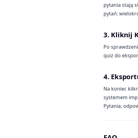
pytania stają 
pytań: wielokr
3. Kliknij
Po sprawdzeniu
quiz do ekspo
4. Ekspor
Na koniec klik
systemem impo
Pytania, odpow
FAQ