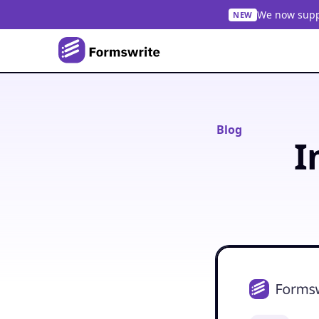
We now suppo
NEW
Blog
I