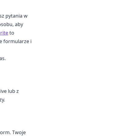
sz pytania w
osobu, aby
rite
to
 formularze i
as.
ive lub z
zy.
Form. Twoje