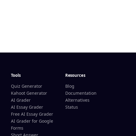
Tools
Resources
Quiz Generator
Blog
Kahoot Generator
Documentation
AI Grader
Alternatives
AI Essay Grader
Status
Free AI Essay Grader
AI Grader for Google
Forms
Short Answer