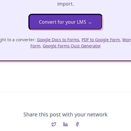
import.
Convert for your LMS
→
ght to a converter:
Google Docs to Forms
,
PDF to Google Form
,
Word
Form
,
Google Forms Quiz Generator
Share this post with your network