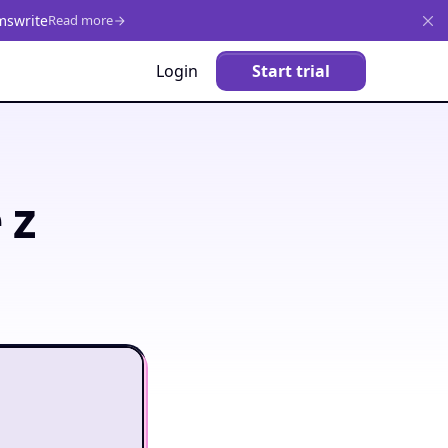
mswrite
Read more
Login
Start trial
 z