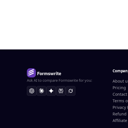
Compan
Ask AI to compare Formswrite for you:
About u
Pricing
Contact
Terms o
Privacy 
Refund 
Affiliat