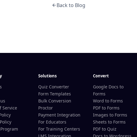
Back to Blog
y
Solutions
Convert
s
Quiz Converter
Google Docs to
Form Templates
Forms
 us
Bulk Conversion
Word to Forms
f Service
Proctor
PDF to Forms
Policy
Payment Integration
Images to Forms
Policy
For Educators
Sheets to Forms
e Program
For Training Centers
PDF to Quiz
LMS Integration
Docs to Wordpress