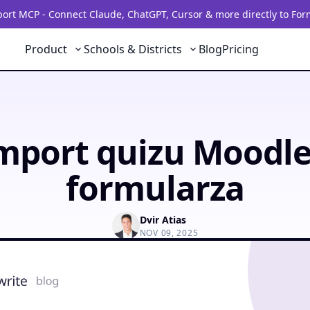
rt MCP - Connect Claude, ChatGPT, Cursor & more directly to For
Product
Schools & Districts
Blog
Pricing
mport quizu Moodle
formularza
Dvir Atias
NOV 09, 2025