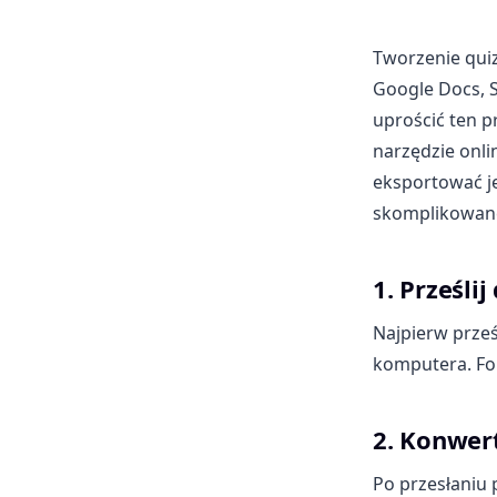
Tworzenie qui
Google Docs, S
uprościć ten p
narzędzie onl
eksportować j
skomplikowanej
1. Prześli
Najpierw prześ
komputera. For
2. Konwer
Po przesłaniu 