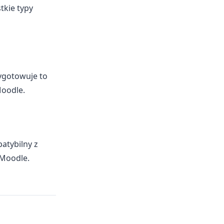
tkie typy
ygotowuje to
Moodle.
atybilny z
 Moodle.