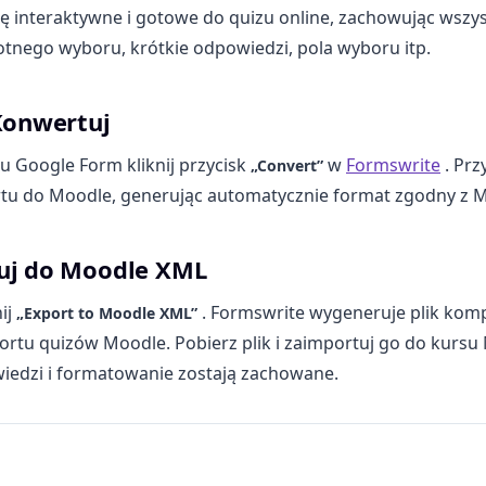
się interaktywne i gotowe do quizu online, zachowując wszys
otnego wyboru, krótkie odpowiedzi, pola wyboru itp.
 Konwertuj
 Google Form kliknij przycisk
w
Formswrite
. Prz
„Convert”
rtu do Moodle, generując automatycznie format zgodny z 
tuj do Moodle XML
nij
. Formswrite wygeneruje plik komp
„Export to Moodle XML”
rtu quizów Moodle. Pobierz plik i zaimportuj go do kursu
iedzi i formatowanie zostają zachowane.