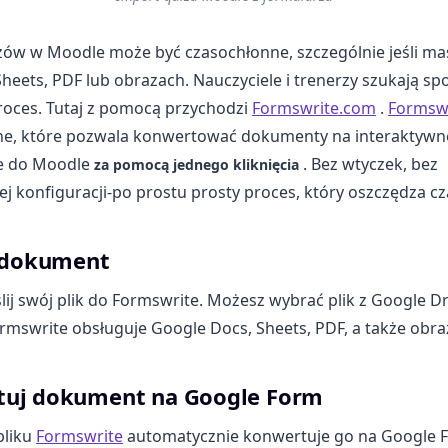
zów w Moodle może być czasochłonne, szczególnie jeśli ma
heets, PDF lub obrazach. Nauczyciele i trenerzy szukają sp
roces. Tutaj z pomocą przychodzi
Formswrite.com
.
Formsw
ine, które pozwala konwertować dokumenty na interaktywne
e do Moodle
. Bez wtyczek, bez
za pomocą jednego kliknięcia
 konfiguracji-po prostu prosty proces, który oszczędza cz
j dokument
lij swój plik do Formswrite. Możesz wybrać plik z Google Dr
mswrite obsługuje Google Docs, Sheets, PDF, a także obra
tuj dokument na Google Form
pliku
Formswrite
automatycznie konwertuje go na Google 