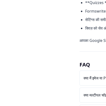
**Quizzes **
Formswrite से
सेटिंग्स की समीक
क्विज़ को सेव औ
आपका Google She
FAQ
क्या मैं इमेज य
क्या मल्टीपल चॉ