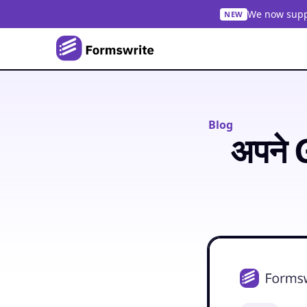
We now suppo
NEW
Blog
अपने