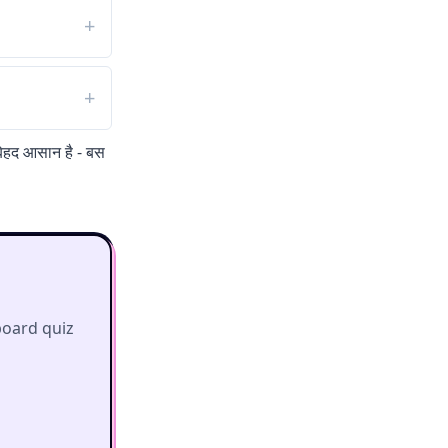
 बेहद आसान है - बस
board quiz