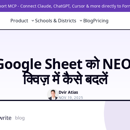
rt MCP - Connect Claude, ChatGPT, Cursor & more directly to For
Product
Schools & Districts
Blog
Pricing
 Google Sheet को NE
क्विज़ में कैसे बदलें
Dvir Atias
NOV 19, 2025