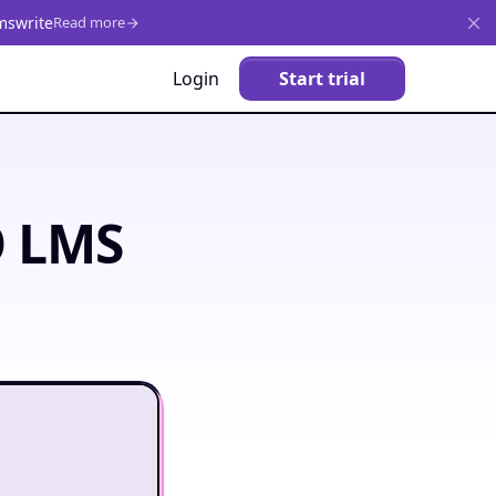
mswrite
Read more
Login
Start trial
O LMS