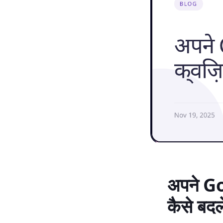
अपने G
कैसे बदले