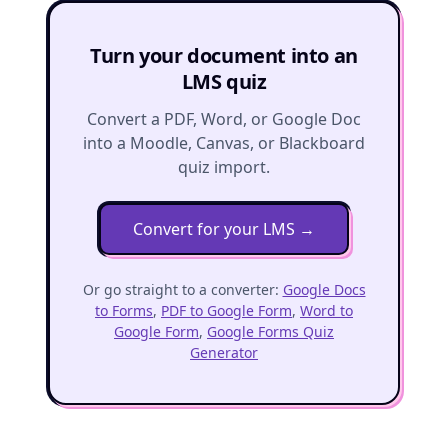
Turn your document into an
LMS quiz
Convert a PDF, Word, or Google Doc
into a Moodle, Canvas, or Blackboard
quiz import.
Convert for your LMS
→
Or go straight to a converter:
Google Docs
to Forms
,
PDF to Google Form
,
Word to
Google Form
,
Google Forms Quiz
Generator