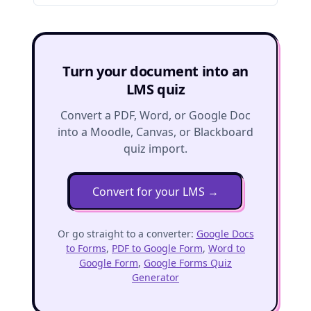
Turn your document into an
LMS quiz
Convert a PDF, Word, or Google Doc
into a Moodle, Canvas, or Blackboard
quiz import.
Convert for your LMS
→
Or go straight to a converter:
Google Docs
to Forms
,
PDF to Google Form
,
Word to
Google Form
,
Google Forms Quiz
Generator