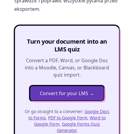
sprawdzić i poprawić wszystkie pytania przed
eksportem.
Turn your document into an
LMS quiz
Convert a PDF, Word, or Google Doc
into a Moodle, Canvas, or Blackboard
quiz import.
Convert for your LMS
→
Or go straight to a converter:
Google Docs
to Forms
,
PDF to Google Form
,
Word to
Google Form
,
Google Forms Quiz
Generator