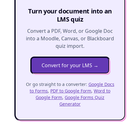
Turn your document into an
LMS quiz
Convert a PDF, Word, or Google Doc
into a Moodle, Canvas, or Blackboard
quiz import.
Convert for your LMS
→
Or go straight to a converter:
Google Docs
to Forms
,
PDF to Google Form
,
Word to
Google Form
,
Google Forms Quiz
Generator