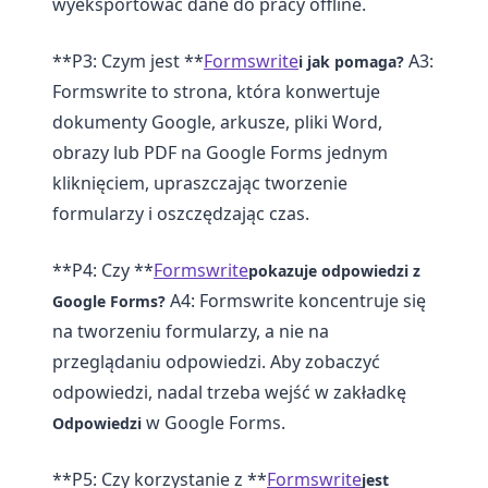
wyeksportować dane do pracy offline.
**P3: Czym jest **
Formswrite
A3:
i jak pomaga?
Formswrite to strona, która konwertuje
dokumenty Google, arkusze, pliki Word,
obrazy lub PDF na Google Forms jednym
kliknięciem, upraszczając tworzenie
formularzy i oszczędzając czas.
**P4: Czy **
Formswrite
pokazuje odpowiedzi z
A4: Formswrite koncentruje się
Google Forms?
na tworzeniu formularzy, a nie na
przeglądaniu odpowiedzi. Aby zobaczyć
odpowiedzi, nadal trzeba wejść w zakładkę
w Google Forms.
Odpowiedzi
**P5: Czy korzystanie z **
Formswrite
jest