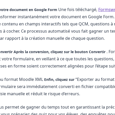
Une fois téléchargé,
Formswr
 votre document en Google Form
nsformer instantanément votre document en Google Form. 
e contenu en champs interactifs tels que QCM, questions à
s à cocher. Ce processus automatisé vous fait gagner un t
ar rapport à la création manuelle de chaque question.
. Fo
onvertir
Après la conversion, cliquez sur le bouton
Convertir
votre formulaire, en veillant à ce que toutes les questions,
ses en forme soient correctement alignées pour l’étape sui
 au format Moodle XML
“Exporter au forma
Enfin, cliquez sur
formulaire sera immédiatement converti en fichier compatib
aisie manuelle et réduit le risque d’erreurs.
s permet de gagner du temps tout en garantissant la préc
vous prépariez des quiz pour vos élèves, des enquêtes pou