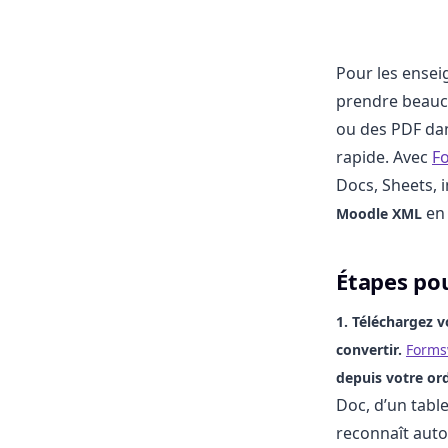
Pour les ensei
prendre beauc
ou des PDF dan
rapide. Avec
F
Docs, Sheets, 
en 
Moodle XML
Étapes po
1. Téléchargez
convertir.
Forms
depuis votre
ord
Doc, d’un tabl
reconnaît auto