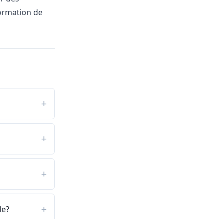
formation de
le?