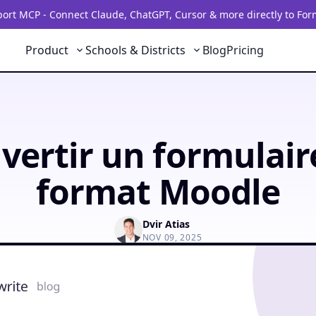
rt MCP - Connect Claude, ChatGPT, Cursor & more directly to For
Product
Schools & Districts
Blog
Pricing
vertir un formulair
format Moodle
Dvir Atias
NOV 09, 2025