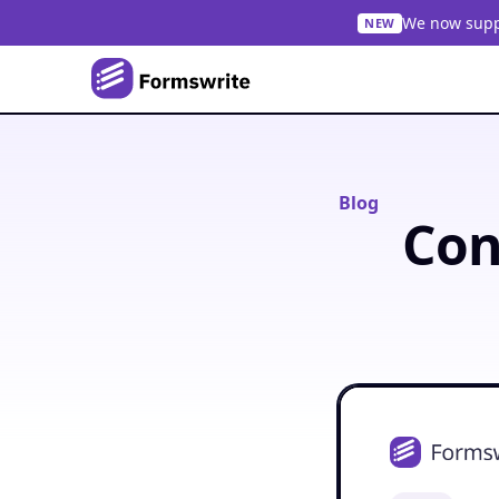
We now suppo
NEW
Blog
Con