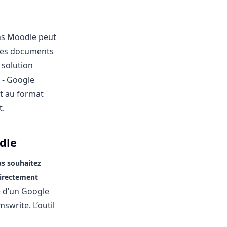
ans Moodle peut
des documents
 solution
 - Google
nt au format
t.
dle
s souhaitez
irectement
se d’un Google
swrite. L’outil