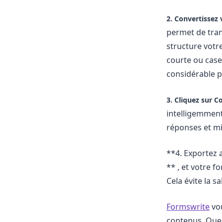
2. Convertissez
permet de tra
structure votr
courte ou case
considérable p
3. Cliquez sur C
intelligemment 
réponses et mi
**4. Exportez
** , et votre 
Cela évite la s
Formswrite
vou
contenus. Que 