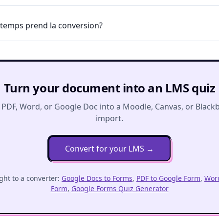
temps prend la conversion?
Turn your document into an LMS quiz
 PDF, Word, or Google Doc into a Moodle, Canvas, or Black
import.
Convert for your LMS
→
ght to a converter:
Google Docs to Forms
,
PDF to Google Form
,
Word
Form
,
Google Forms Quiz Generator