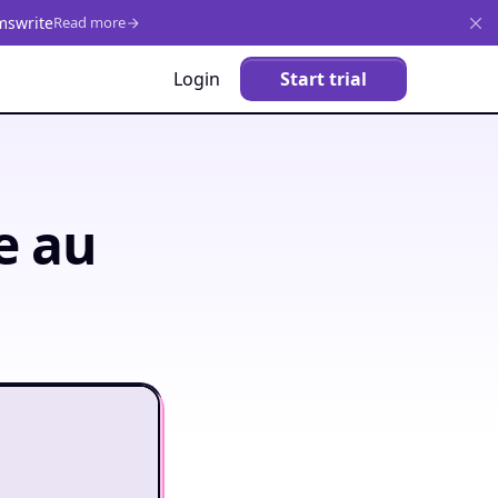
mswrite
Read more
Login
Start trial
e au