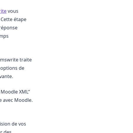
ite
vous
Cette étape
 réponse
emps
rmswrite traite
 options de
vante.
t Moodle XML”
le avec Moodle.
ision de vos
r des