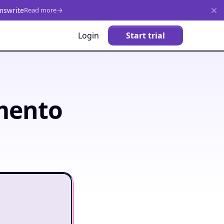
mswrite
Read more
Login
Start trial
mento