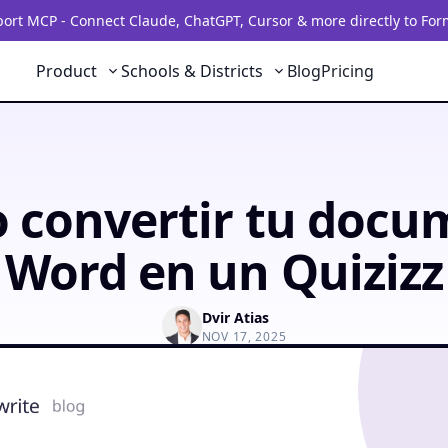
rt MCP - Connect Claude, ChatGPT, Cursor & more directly to For
Product
Schools & Districts
Blog
Pricing
 convertir tu docu
Word en un Quizizz
Dvir Atias
NOV 17, 2025