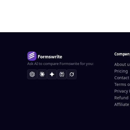
Compan
Ask AI to compare Formswrite for you:
About u
Pricing
Contact
Terms o
Privacy 
Refund 
Affiliat