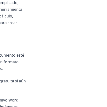
omplicado,
a herramienta
cálculo,
para crear
z
ocumento esté
 un formato
s.
gratuita si aún
chivo Word.
 imágenes.