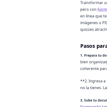
Transformar u
pero con
Form
en línea que t
imágenes o PDF
quizzes atracti
Pasos par
1. Prepara tu 
bien organizad
coherente par
**2. Ingresa a
no la tienes. L
3. Sube tu doc
Formswrite
tam