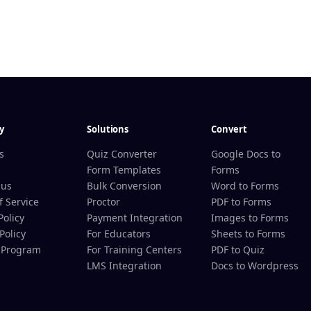
y
Solutions
Convert
s
Quiz Converter
Google Docs to
Form Templates
Forms
 us
Bulk Conversion
Word to Forms
f Service
Proctor
PDF to Forms
Policy
Payment Integration
Images to Forms
Policy
For Educators
Sheets to Forms
e Program
For Training Centers
PDF to Quiz
LMS Integration
Docs to Wordpress