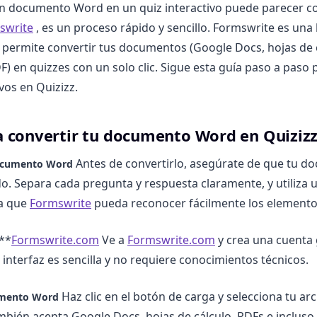
n documento Word en un quiz interactivo puede parecer c
swrite
, es un proceso rápido y sencillo. Formswrite es un
e permite convertir tus documentos (Google Docs, hojas de 
) en quizzes con un solo clic. Sigue esta guía paso a paso 
vos en Quizizz.
a convertir tu documento Word en Quiziz
Antes de convertirlo, asegúrate de que tu d
documento Word
o. Separa cada pregunta y respuesta claramente, y utiliza
a que
Formswrite
pueda reconocer fácilmente los elemento
 **
Formswrite.com
Ve a
Formswrite.com
y crea una cuenta 
a interfaz es sencilla y no requiere conocimientos técnicos.
Haz clic en el botón de carga y selecciona tu ar
umento Word
bién acepta Google Docs, hojas de cálculo, PDFs e incluso