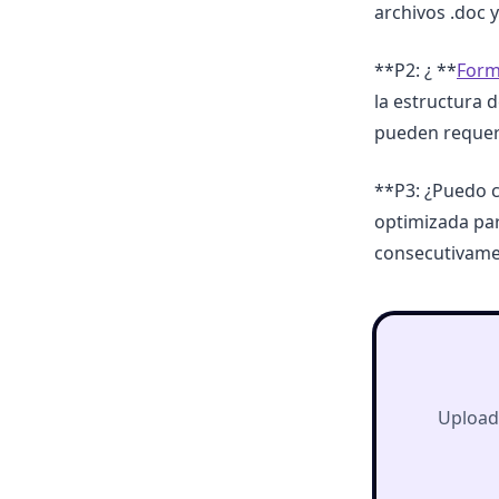
archivos .doc 
**P2: ¿ **
Form
la estructura 
pueden requeri
**P3: ¿Puedo c
optimizada par
consecutivamen
Upload 