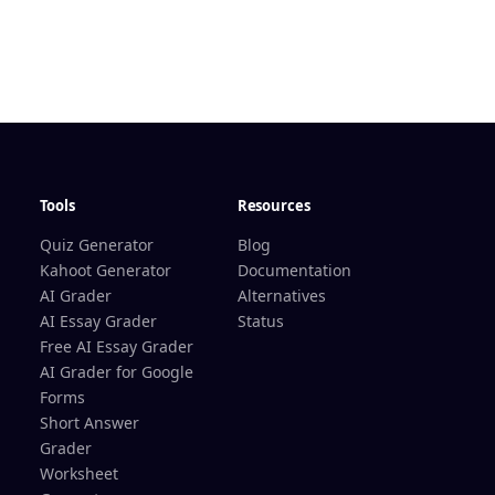
Tools
Resources
Quiz Generator
Blog
Kahoot Generator
Documentation
AI Grader
Alternatives
AI Essay Grader
Status
Free AI Essay Grader
AI Grader for Google
Forms
Short Answer
Grader
Worksheet