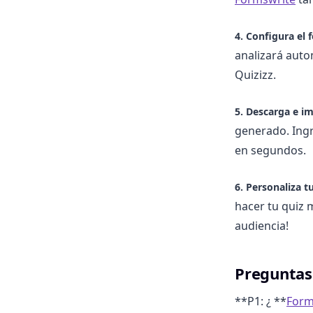
4. Configura el 
analizará aut
Quizizz.
5. Descarga e im
generado. Ingre
en segundos.
6. Personaliza t
hacer tu quiz m
audiencia!
Preguntas
**P1: ¿ **
Form