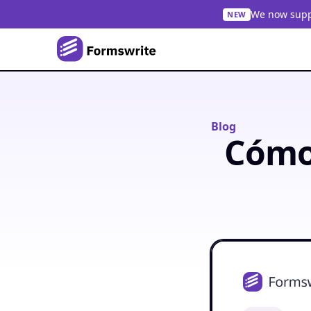
We now suppo
NEW
Blog
Cómo