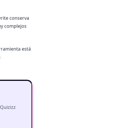
rite conserva
uy complejos
rramienta está
s
 Quizizz