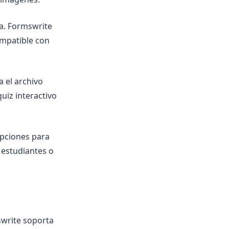
a. Formswrite
ompatible con
 el archivo
uiz interactivo
opciones para
s estudiantes o
swrite soporta