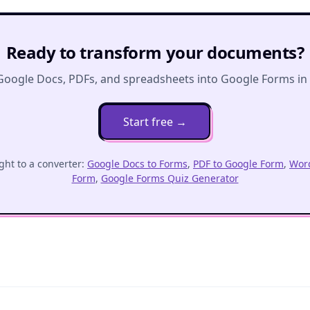
Ready to transform your documents?
Google Docs, PDFs, and spreadsheets into Google Forms in o
Start free
→
ght to a converter:
Google Docs to Forms
,
PDF to Google Form
,
Word
Form
,
Google Forms Quiz Generator