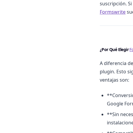
suscripción. S
Formswrite
sue
¿Por Qué Elegir
F
A diferencia d
plugin. Esto s
ventajas son:
**Conversió
Google Form
**Sin neces
instalacion