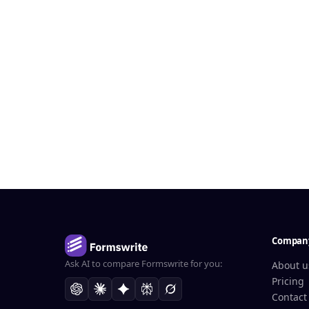
Compan
Ask AI to compare Formswrite for you:
About u
Pricing
Contact