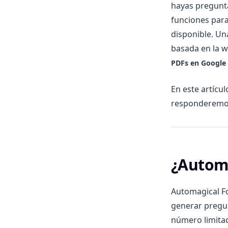
hayas pregunt
funciones para
disponible. Una
basada en la w
PDFs en Google 
En este artícu
responderemos
¿Automa
Automagical Fo
generar pregun
número limita