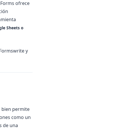
 Forms ofrece
ción
amienta
gle Sheets o
Formswrite y
i bien permite
ciones como un
s de una