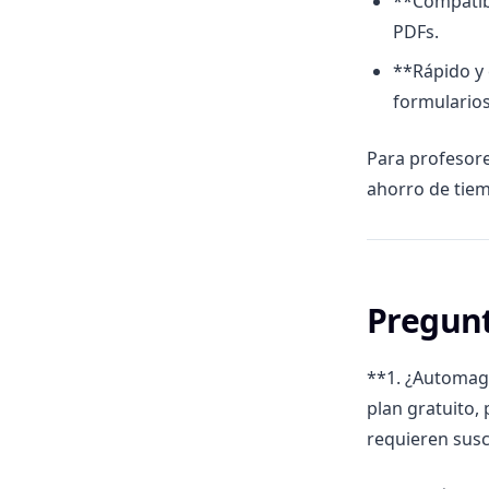
**Compatibi
PDFs.
**Rápido y 
formulario
Para profesor
ahorro de tiem
Pregunt
**1. ¿Automag
plan gratuito,
requieren susc