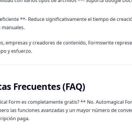
lidad con varios tipos de archivos **- Soporta Google Docs
eficiente **- Reduce significativamente el tiempo de creaci
s manuales.
es, empresas y creadores de contenido, Formswrite repres
po y esfuerzo.
as Frecuentes (FAQ)
ical Form es completamente gratis? ** No. Automagical Fo
 pero las funciones avanzadas y un mayor número de conve
ripción paga.