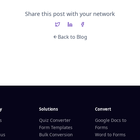
Share this post with your network
Back to Blog
y
Solutions
Convert
s
Quiz Converter
Google Docs to
Form Templates
Forms
 us
Bulk Conversion
Word to Forms