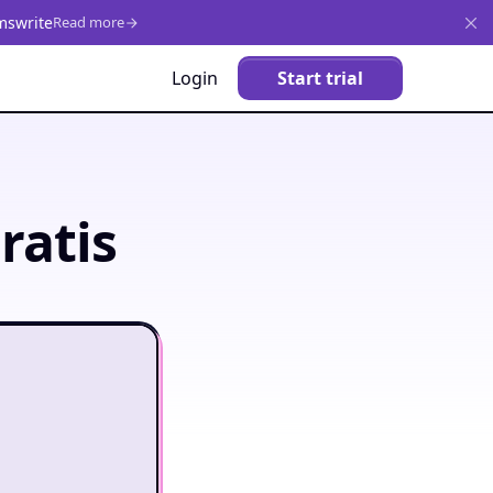
mswrite
Read more
Login
Start trial
ratis