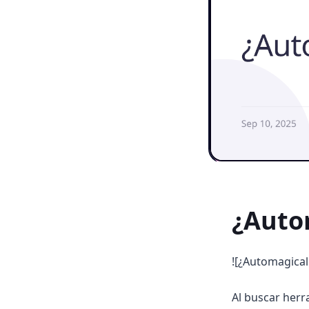
¿Auto
![¿Automagical
Al buscar herr