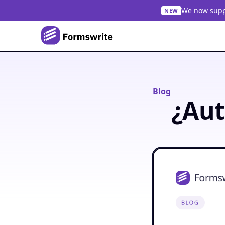
We now suppo
NEW
Blog
¿Aut