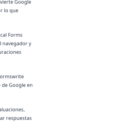
vierte Google
r lo que
cal Forms
l navegador y
uraciones
Formswrite
io de Google en
aluaciones,
ar respuestas