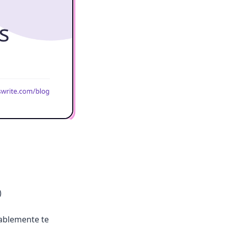
)
bablemente te