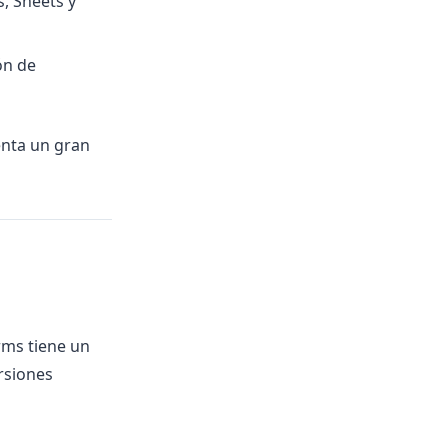
, Sheets y
ón de
enta un gran
rms tiene un
rsiones