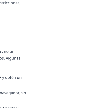
stricciones,
, no un
e
tos. Algunas
F y obtén un
navegador, sin