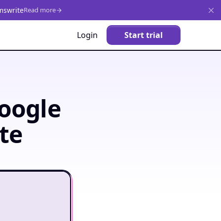
mswrite
Read more
Login
Start trial
oogle
te