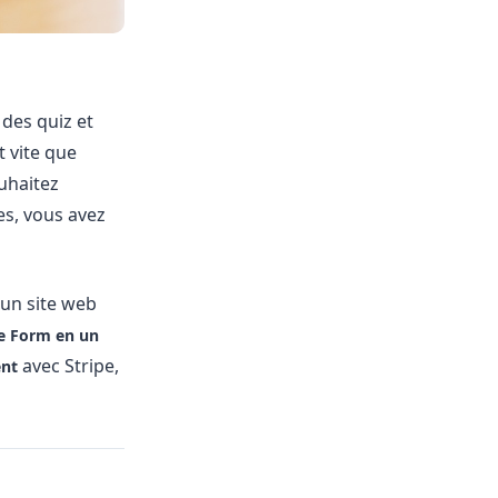
 des quiz et
t vite que
ouhaitez
es, vous avez
 un site web
le Form en un
avec Stripe,
ent