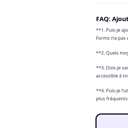
FAQ: Ajou
**1. Puis-je a
Forms n’a pas 
**2. Quels moy
**3. Dois-je sa
accessible à to
**4. Puis-je l’
plus fréquents