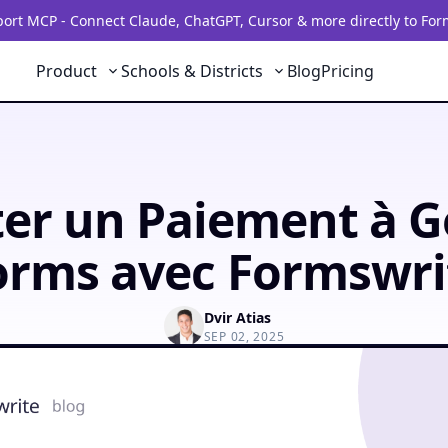
rt MCP - Connect Claude, ChatGPT, Cursor & more directly to For
Product
Schools & Districts
Blog
Pricing
ter un Paiement à G
orms avec Formswri
Dvir Atias
SEP 02, 2025