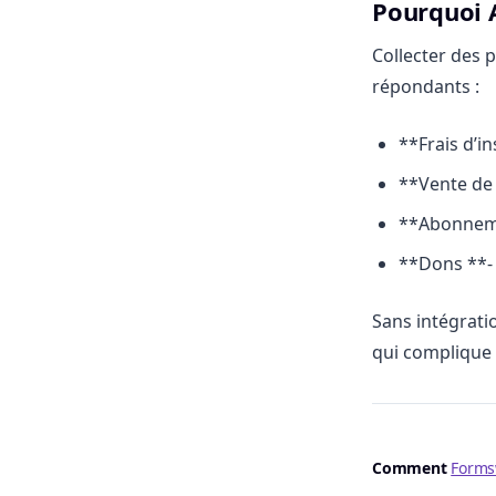
Pourquoi 
Collecter des p
répondants :
**Frais d’i
**Vente de 
**Abonnemen
**Dons **- 
Sans intégrati
qui complique 
Comment
Forms