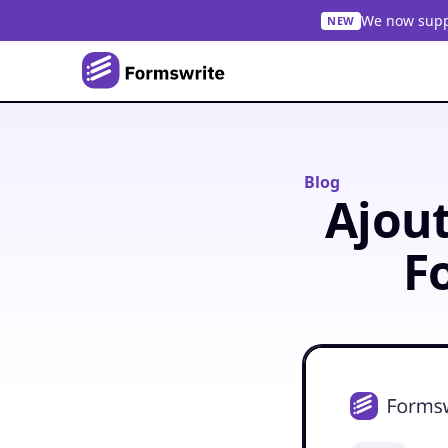
We now suppo
NEW
Blog
Ajou
F