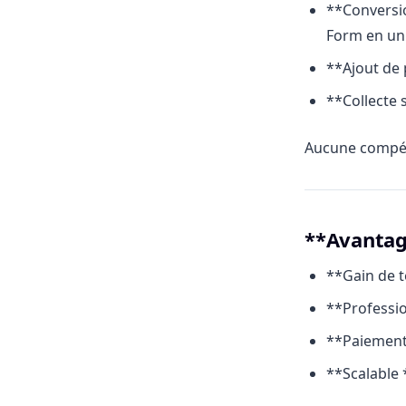
**Conversio
Form en un 
**Ajout de 
**Collecte 
Aucune compét
**Avantag
**Gain de t
**Professio
**Paiements
**Scalable 