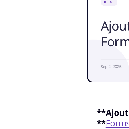
**Ajout
**
Forms