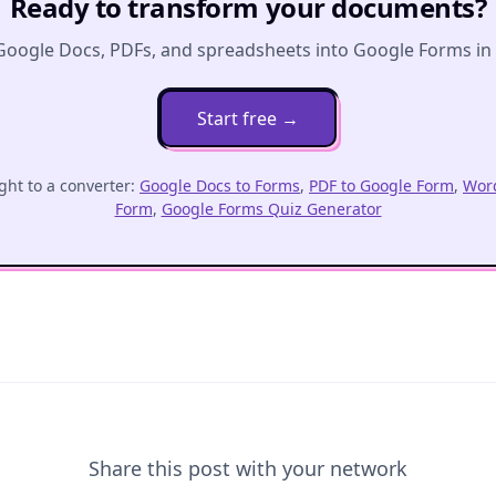
Ready to transform your documents?
Google Docs, PDFs, and spreadsheets into Google Forms in o
Start free
→
ght to a converter:
Google Docs to Forms
,
PDF to Google Form
,
Word
Form
,
Google Forms Quiz Generator
Share this post with your network