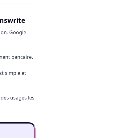
rmswrite
Non. Google
ment bancaire.
st simple et
n des usages les