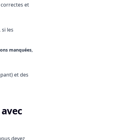
 correctes et
, si les
,
ions manquées
ipant) et des
 avec
 vous devez