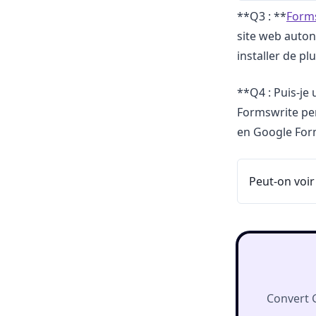
**Q3 : **
Form
site web auto
installer de plu
**Q4 : Puis-je u
Formswrite per
en Google Form
Peut-on voir
Convert 