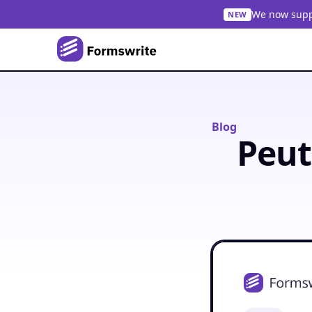
We now suppo
NEW
Blog
Peut