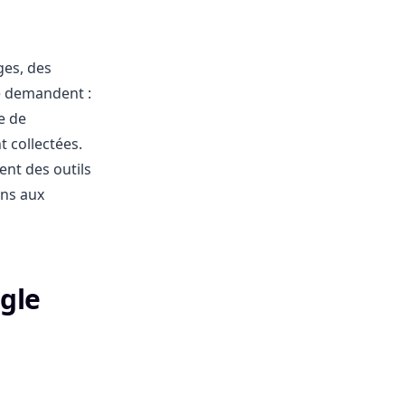
ges, des
e demandent :
e de
t collectées.
nt des outils
ons aux
gle