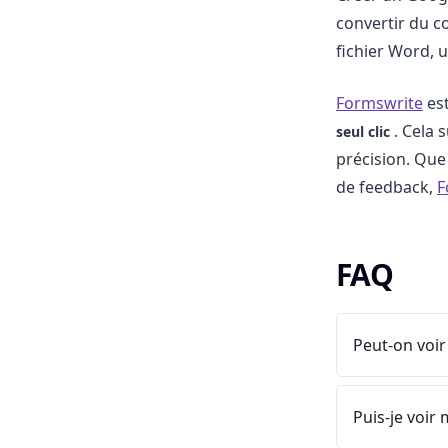
convertir du c
fichier Word, 
Formswrite
est
. Cela 
seul clic
précision. Que
de feedback,
F
FAQ
Peut-on voir
Puis-je voi