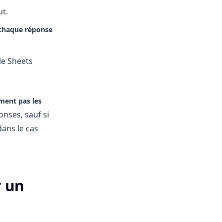
ut.
chaque réponse
le Sheets
ment pas les
onses, sauf si
dans le cas
r un