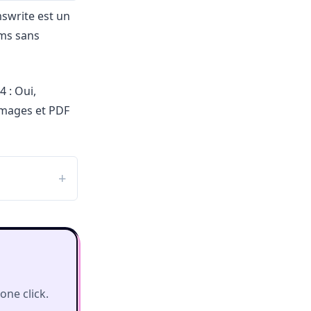
swrite est un
ms sans
4 : Oui,
images et PDF
ne click.