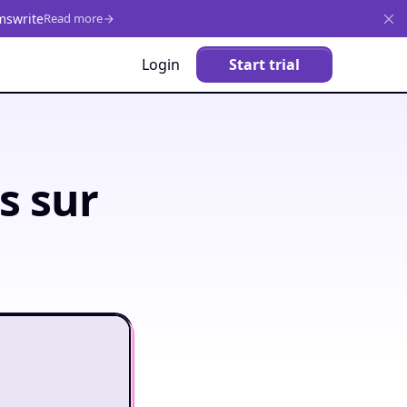
mswrite
Read more
Login
Start trial
s sur