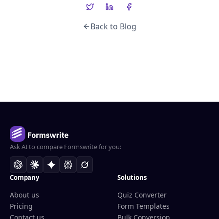
Back to Blog
Ask AI to compare Formswrite for you:
Company
Solutions
About us
Quiz Converter
Pricing
Form Templates
Contact us
Bulk Conversion