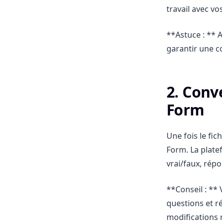
travail avec vo
**Astuce : ** 
garantir une c
2. Conv
Form
Une fois le fic
Form. La plate
vrai/faux, rép
**Conseil : **
questions et r
modifications 