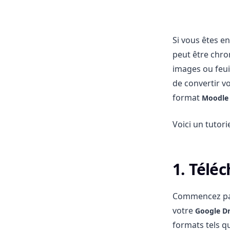
Si vous êtes e
peut être chro
images ou feuil
de convertir v
format
Moodle
Voici un tutori
1. Télé
Commencez par
votre
Google Dr
formats tels q