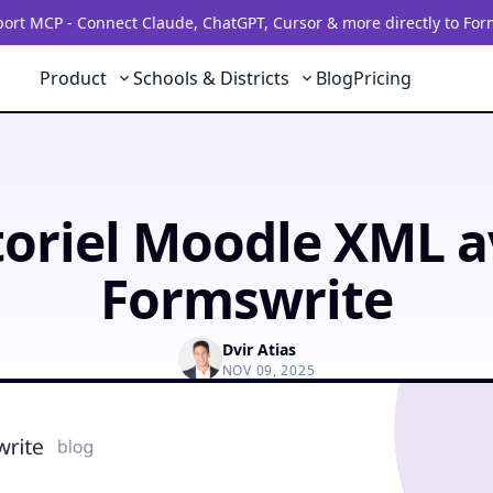
rt MCP - Connect Claude, ChatGPT, Cursor & more directly to For
Product
Schools & Districts
Blog
Pricing
toriel Moodle XML a
Formswrite
Dvir Atias
NOV 09, 2025