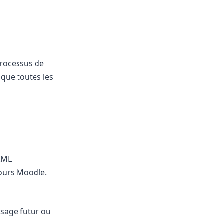
processus de
 que toutes les
XML
ours Moodle.
sage futur ou