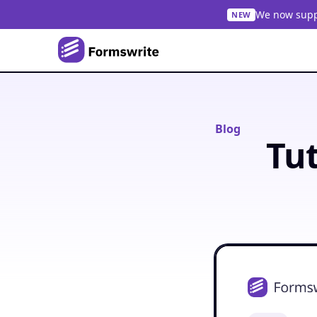
We now suppo
NEW
Blog
Tu