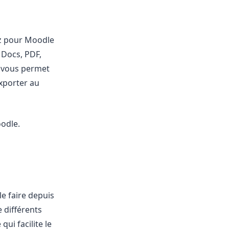
iz pour Moodle
 Docs, PDF,
vous permet
exporter au
oodle.
e faire depuis
 différents
ui facilite le