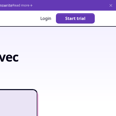
mswrite
Read more
Login
Start trial
vec