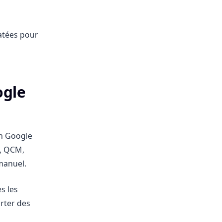
atées pour
ogle
n Google
s, QCM,
 manuel.
s les
rter des