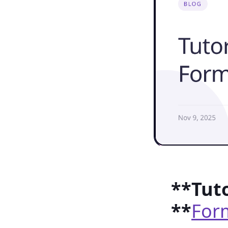
**Tut
**
For