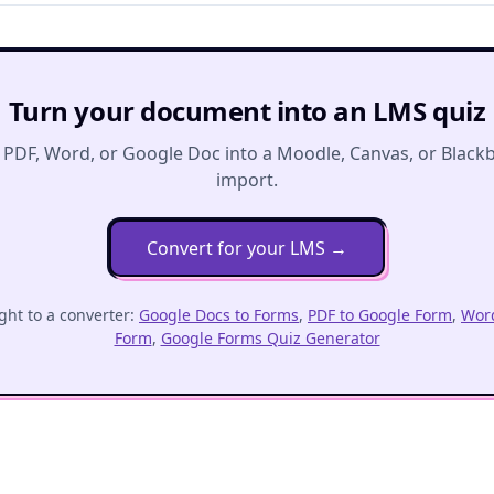
Turn your document into an LMS quiz
 PDF, Word, or Google Doc into a Moodle, Canvas, or Black
import.
Convert for your LMS
→
ght to a converter:
Google Docs to Forms
,
PDF to Google Form
,
Word
Form
,
Google Forms Quiz Generator