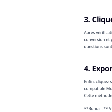
3. Cliq
Après vérificat
conversion et 
questions son
4. Expo
Enfin, cliquez 
compatible Mo
Cette méthode r
**Bonus : ** 