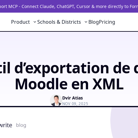
rt MCP - Connect Claude, ChatGPT, Cursor & more directly to For
Product
Schools & Districts
Blog
Pricing
il d’exportation de 
Moodle en XML
Dvir Atias
NOV 09, 2025