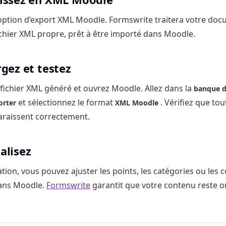
’option d’export XML Moodle. Formswrite traitera votre doc
chier XML propre, prêt à être importé dans Moodle.
rgez et testez
 fichier XML généré et ouvrez Moodle. Allez dans la
banque d
et sélectionnez le format
. Vérifiez que tou
orter
XML Moodle
araissent correctement.
alisez
ation, vous pouvez ajuster les points, les catégories ou le
ans Moodle.
Formswrite
garantit que votre contenu reste o