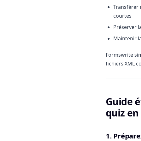
Transférer 
courtes
Préserver l
Maintenir l
Formswrite sim
fichiers XML c
Guide é
quiz e
1. Prépar