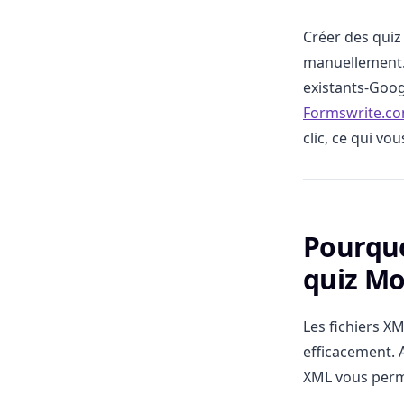
Créer des quiz
manuellement.
existants-Goog
Formswrite.c
clic, ce qui v
Pourquo
quiz Mo
Les fichiers X
efficacement. 
XML vous perm