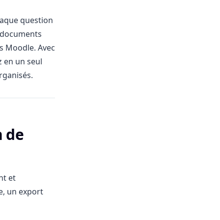
chaque question
s documents
es Moodle. Avec
z en un seul
rganisés.
n de
nt et
e, un export