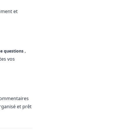
ument et
,
e questions
tes vos
s commentaires
rganisé et prêt