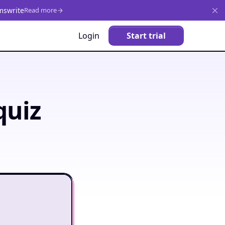
mswrite
Read more
Login
Start trial
quiz