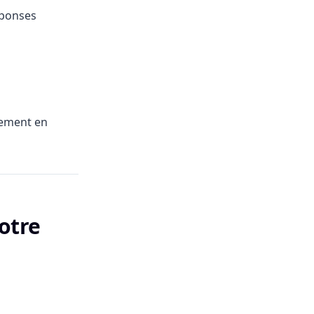
éponses
tement en
otre