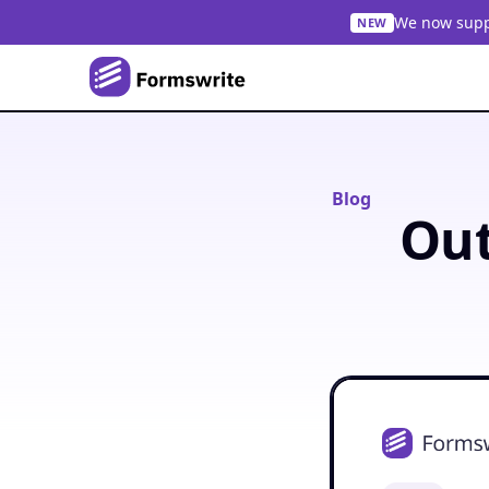
We now suppo
NEW
Blog
Out