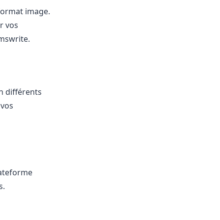
format image.
r vos
rmswrite.
n différents
 vos
lateforme
s.