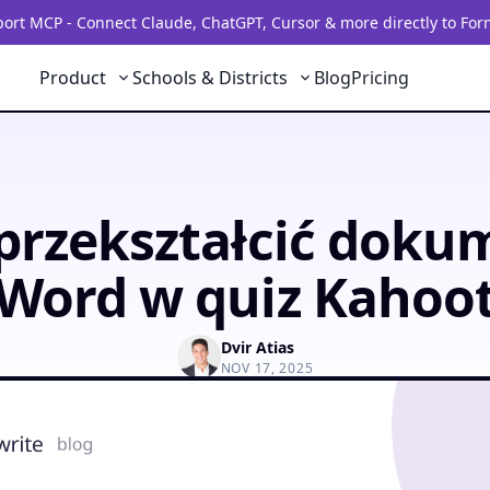
rt MCP - Connect Claude, ChatGPT, Cursor & more directly to For
Product
Schools & Districts
Blog
Pricing
 przekształcić doku
Word w quiz Kahoo
Dvir Atias
NOV 17, 2025