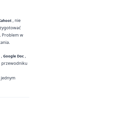
, nie
Kahoot
przygotować
z. Problem w
ania.
,
,
Google Doc
m przewodniku
u jednym