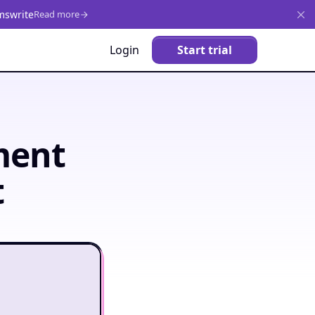
mswrite
Read more
Login
Start trial
ment
t