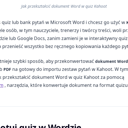
Jak przekształcić dokument Word w quiz Kahoot
eś quiz lub bank pytań w Microsoft Word i chcesz go użyć w
ele osób, w tym nauczyciele, trenerzy i twórcy treści, woli 
zie lub Google Docs, zanim zamieni je w interaktywny qui
o przenieść wszystko bez ręcznego kopiowania każdego pyt
stnieje szybki sposób, aby przekonwertować
dokument Word
ub
na gotowy do importu zestaw pytań w Kahoot. W ty
PDF
jak przekształcić dokument Word w quiz Kahoot za pomocą
om
, narzędzia, które konwertuje dokument na format quiz
gotuj quiz w Wordzie