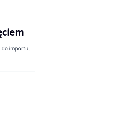
ęciem
y do importu,