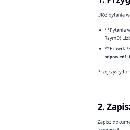
Ułóż pytania 
**Pytania w
RzymD) Li
**Prawda/F
odpowiedź: 
Przejrzysty fo
2. Zapi
Zapisz dokumen