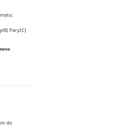
rmatu:
ytB) ParyżC)
awna
iem do