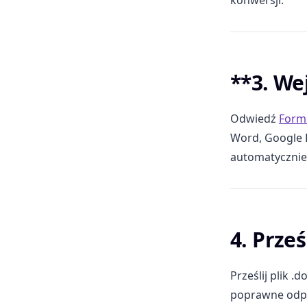
konwersji.
**3. We
Odwiedź
Form
Word, Google 
automatycznie 
4. Prze
Prześlij plik 
poprawne odpo