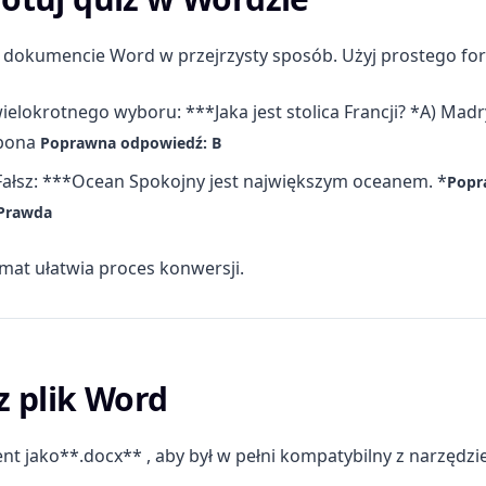
w dokumencie Word w przejrzysty sposób. Użyj prostego fo
ielokrotnego wyboru: ***Jaka jest stolica Francji? *A) Madr
zbona
Poprawna odpowiedź: B
ałsz: ***Ocean Spokojny jest największym oceanem. *
Popr
Prawda
rmat ułatwia proces konwersji.
sz plik Word
t jako**.docx** , aby był w pełni kompatybilny z narzędz