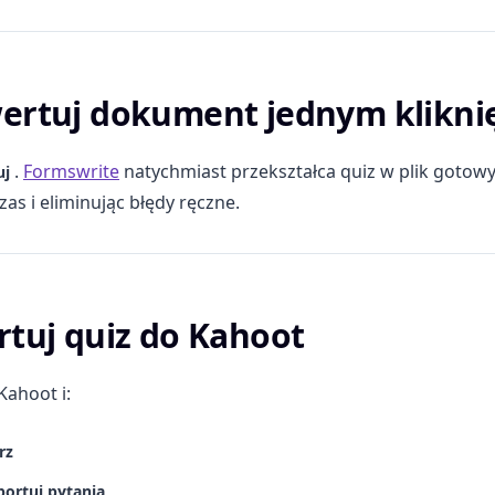
ertuj dokument jednym klikni
.
Formswrite
natychmiast przekształca quiz w plik gotow
uj
zas i eliminując błędy ręczne.
rtuj quiz do Kahoot
Kahoot i:
rz
ortuj pytania