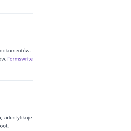
a dokumentów-
zów.
Formswrite
, zidentyfikuje
oot.