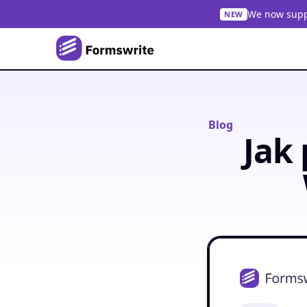
We now suppo
NEW
Blog
Jak