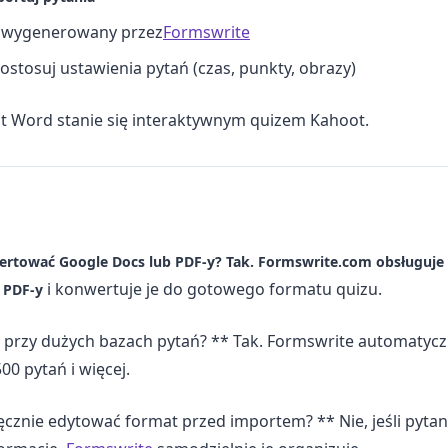
ik wygenerowany przez
Formswrite
ostosuj ustawienia pytań (czas, punkty, obrazy)
 Word stanie się interaktywnym quizem Kahoot.
rtować Google Docs lub PDF-y?
Tak. Formswrite.com obsługuje
i konwertuje je do gotowego formatu quizu.
i PDF-y
o przy dużych bazach pytań? ** Tak. Formswrite automatyc
500 pytań i więcej.
ęcznie edytować format przed importem? ** Nie, jeśli pytan