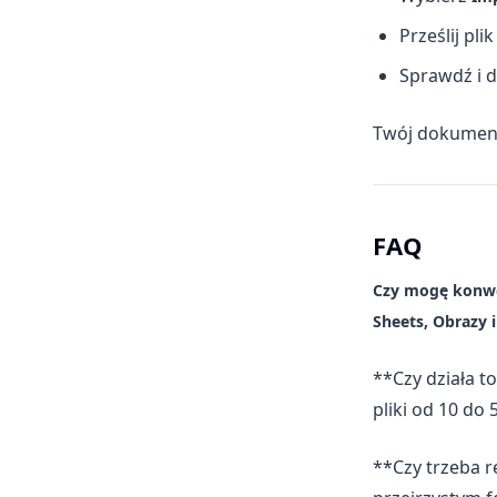
Prześlij pl
Sprawdź i d
Twój dokument
FAQ
Czy mogę konwe
Sheets, Obrazy 
**Czy działa t
pliki od 10 do 
**Czy trzeba r