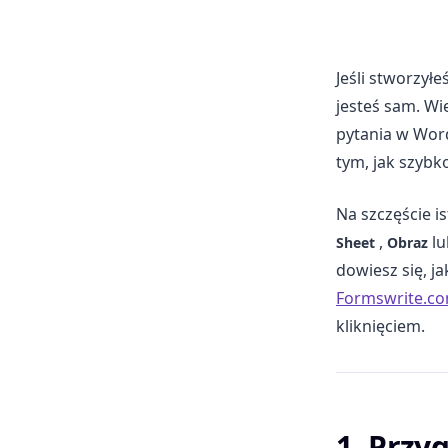
Jeśli stworzył
jesteś sam. Wi
pytania w Word
tym, jak szybk
Na szczęście i
,
l
Sheet
Obraz
dowiesz się, 
Formswrite.c
kliknięciem.
1. Przy