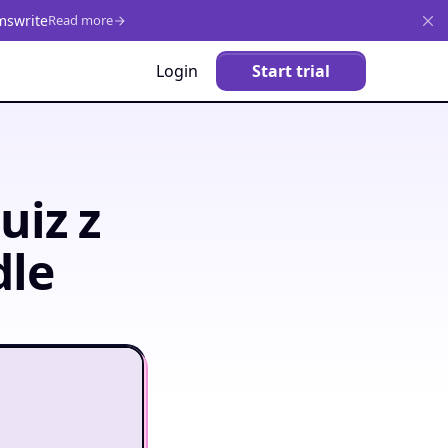
mswrite
Read more
Login
Start trial
uiz z
dle