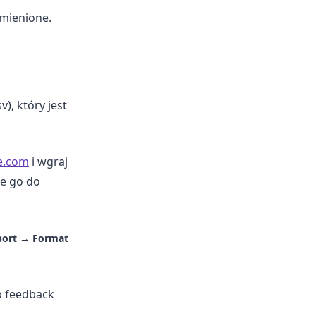
mienione.
v), który jest
e.com
i wgraj
je go do
ort → Format
ub feedback