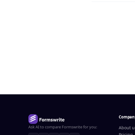
Compan
Ask AI to compare Formswrite for you:
About u
Pricing