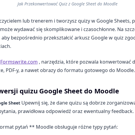
Jak Przekonwertować Quiz z Google Sheet do Moodle
auczycielem lub trenerem i tworzysz quizy w Google Sheets, 
może wydawać się skomplikowane i czasochłonne. Na szczęś
 aby bezpośrednio przekształcić arkusz Google w quiz zgo
ciach.
z
Formswrite.com
, narzędzia, które pozwala konwertować
ze, PDF-y, a nawet obrazy do formatu gotowego do Moodle.
wersji quizu Google Sheet do Moodle
Upewnij się, że dane quizu są dobrze zorganizow
ogle Sheet
 pytania, prawidłowa odpowiedź oraz ewentualny feedback.
ormat pytań ** Moodle obsługuje różne typy pytań: