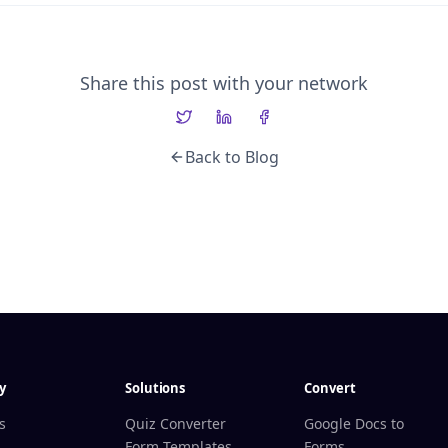
Share this post with your network
Back to Blog
y
Solutions
Convert
s
Quiz Converter
Google Docs to
Form Templates
Forms