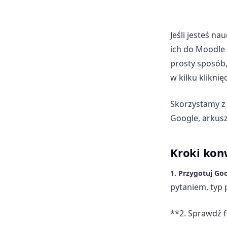
Jeśli jesteś n
ich do Moodle 
prosty sposób,
w kilku kliknię
Skorzystamy 
Google, arkus
Kroki kon
1. Przygotuj Go
pytaniem, typ
**2. Sprawdź f