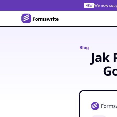
We now suppo
NEW
Blog
Jak 
Go