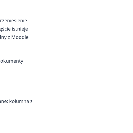
przeniesienie
cie istnieje
dny z Moodle
 dokumenty
ane: kolumna z