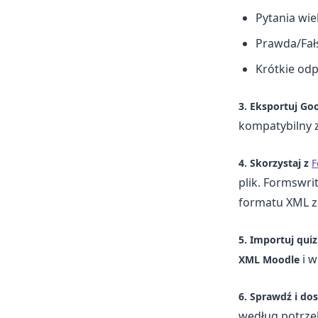
Pytania wi
Prawda/Fał
Krótkie od
3. Eksportuj Go
kompatybilny 
4. Skorzystaj z
F
plik. Formswri
formatu XML z
5. Importuj qui
i w
XML Moodle
6. Sprawdź i dos
według potrze