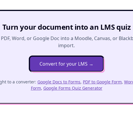
Turn your document into an LMS quiz
 PDF, Word, or Google Doc into a Moodle, Canvas, or Black
import.
Convert for your LMS
→
ght to a converter:
Google Docs to Forms
,
PDF to Google Form
,
Word
Form
,
Google Forms Quiz Generator