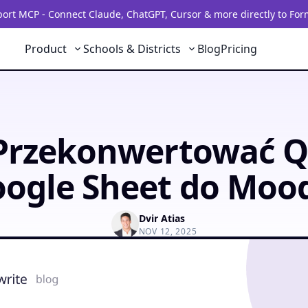
rt MCP - Connect Claude, ChatGPT, Cursor & more directly to For
Product
Schools & Districts
Blog
Pricing
Przekonwertować Q
ogle Sheet do Moo
Dvir Atias
NOV 12, 2025