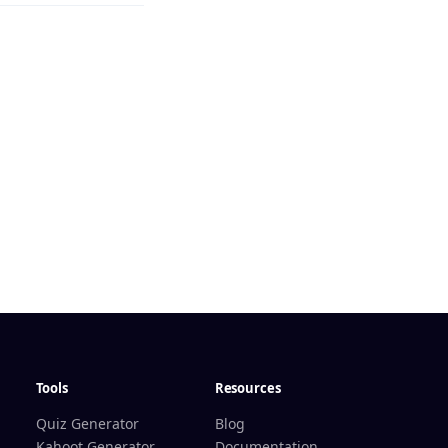
Tools
Resources
Quiz Generator
Blog
Kahoot Generator
Documentation