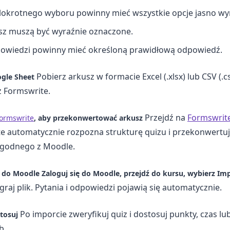
elokrotnego wyboru powinny mieć wszystkie opcje jasno wy
sz muszą być wyraźnie oznaczone.
powiedzi powinny mieć określoną prawidłową odpowiedź.
Pobierz arkusz w formacie Excel (.xlsx) lub CSV (.cs
ogle Sheet
z Formswrite.
Przejdź na
Formswrit
ormswrite
, aby przekonwertować arkusz
te automatycznie rozpozna strukturę quizu i przekonwertu
godnego z Moodle.
z do Moodle
Zaloguj się do Moodle, przejdź do kursu, wybierz
Imp
graj plik. Pytania i odpowiedzi pojawią się automatycznie.
Po imporcie zweryfikuj quiz i dostosuj punkty, czas l
tosuj
b.