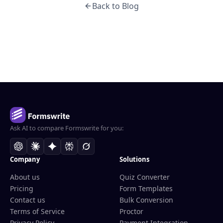
Back to Blog
Ask AI to compare Formswrite for you:
Company
Solutions
About us
Quiz Converter
Pricing
Form Templates
Contact us
Bulk Conversion
Terms of Service
Proctor
Privacy Policy
Payment Integration