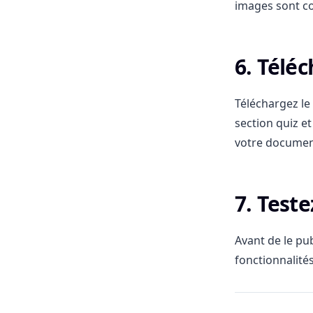
images sont co
6. Télé
Téléchargez le
section quiz e
votre document
7. Teste
Avant de le pub
fonctionnalité