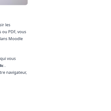
ir les
s ou PDF, vous
 dans Moodle
 qui vous
.
ic
re navigateur,