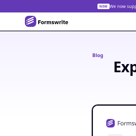
We now suppo
NEW
Blog
Exp