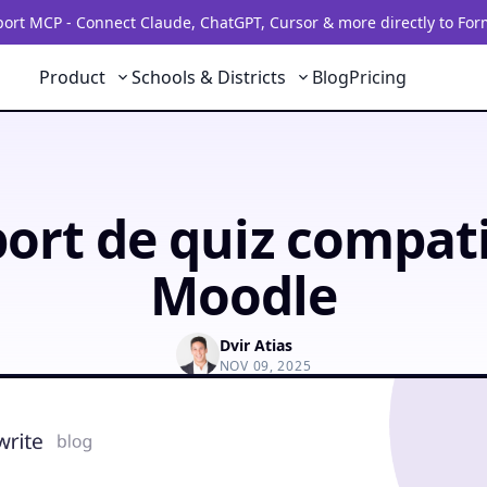
rt MCP - Connect Claude, ChatGPT, Cursor & more directly to For
Product
Schools & Districts
Blog
Pricing
ort de quiz compat
Moodle
Dvir Atias
NOV 09, 2025