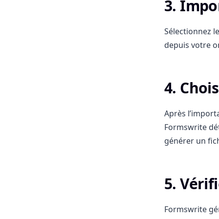
3. Impo
Sélectionnez le
depuis votre o
4. Choi
Après l’import
Formswrite dé
générer un fich
5. Vérif
Formswrite gén