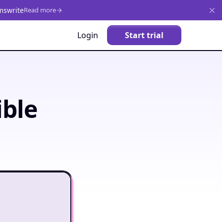
mswrite
Read more
Login
Start trial
ible