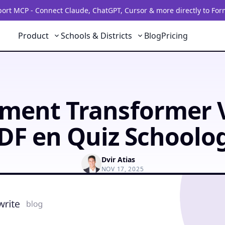
rt MCP - Connect Claude, ChatGPT, Cursor & more directly to For
Product
Schools & Districts
Blog
Pricing
ent Transformer 
DF en Quiz Schoolo
Dvir Atias
NOV 17, 2025