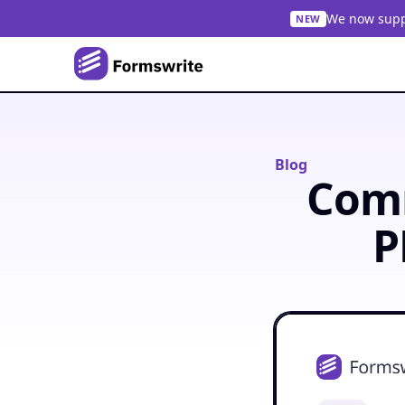
We now suppo
NEW
Blog
Comm
P