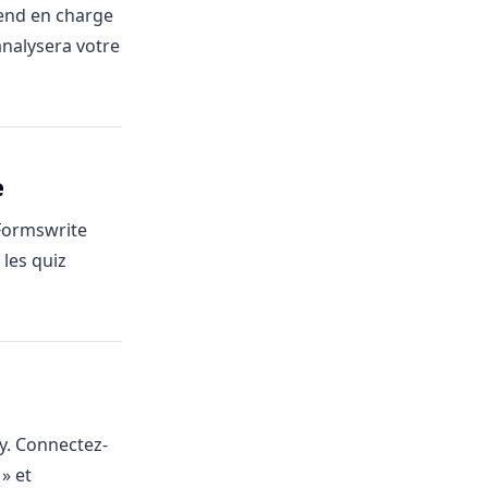
nd en charge
analysera votre
e
 Formswrite
les quiz
gy. Connectez-
» et