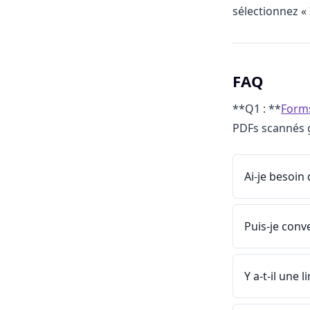
sélectionnez « 
FAQ
**Q1 : **
Form
PDFs scannés g
Ai-je besoin
Puis-je conv
Y a-t-il une 