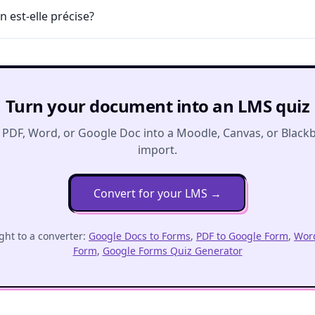
n est-elle précise?
Turn your document into an LMS quiz
 PDF, Word, or Google Doc into a Moodle, Canvas, or Black
import.
Convert for your LMS
→
ght to a converter:
Google Docs to Forms
,
PDF to Google Form
,
Word
Form
,
Google Forms Quiz Generator