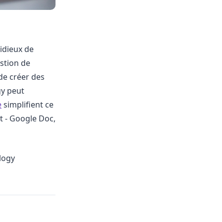
idieux de
stion de
de créer des
gy peut
e
simplifient ce
 - Google Doc,
logy