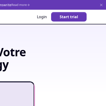
mswrite
Read more
Login
Start trial
Votre
gy