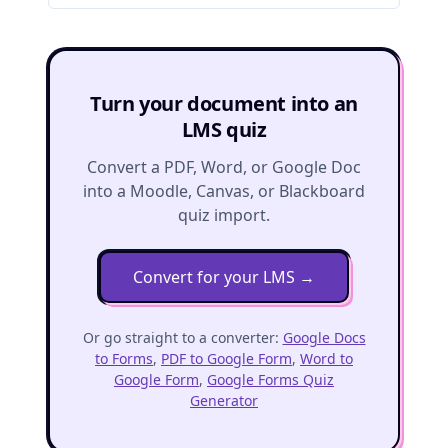
Turn your document into an
LMS quiz
Convert a PDF, Word, or Google Doc
into a Moodle, Canvas, or Blackboard
quiz import.
Convert for your LMS
→
Or go straight to a converter:
Google Docs
to Forms
,
PDF to Google Form
,
Word to
Google Form
,
Google Forms Quiz
Generator