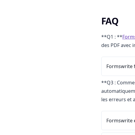
FAQ
**Q1 : **
Form
des PDF avec i
Formswrite f
**Q3 : Comme
automatiqueme
les erreurs et
Formswrite e