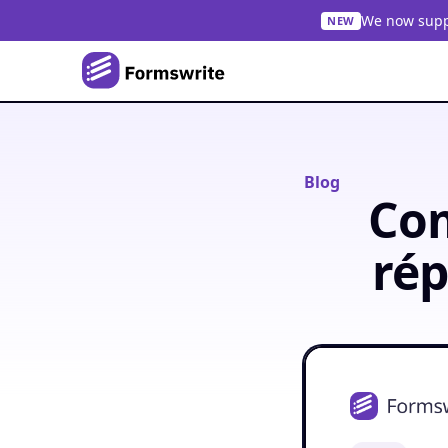
We now suppo
NEW
Blog
Com
rép