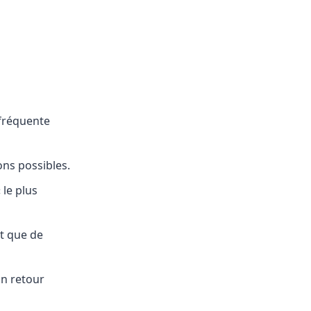
 fréquente
ons possibles.
 le plus
ôt que de
un retour