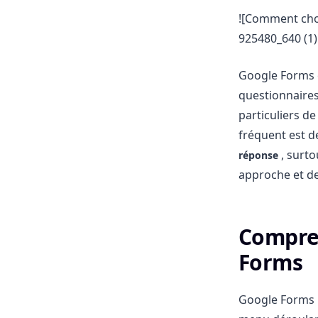
![Comment cho
925480_640 (1)
Google Forms es
questionnaires
particuliers d
fréquent est d
, surto
réponse
approche et d
Compren
Forms
Google Forms p