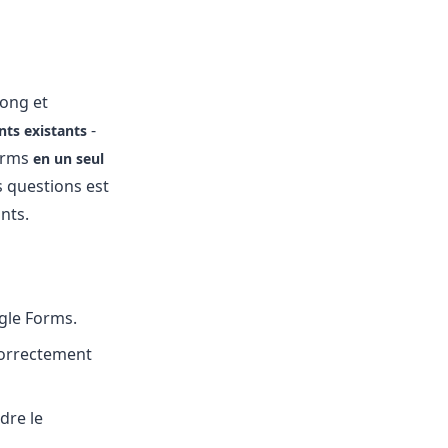
long et
-
ts existants
Forms
en un seul
 questions est
nts.
gle Forms.
 correctement
dre le