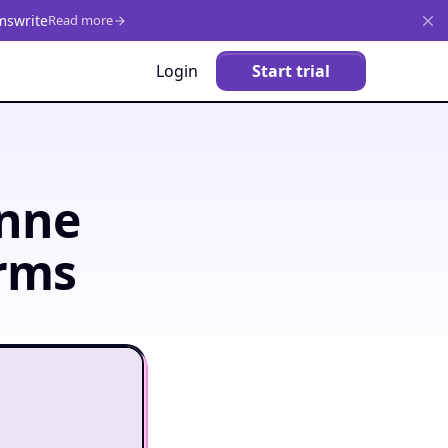
mswrite
Read more
Login
Start trial
onne
orms