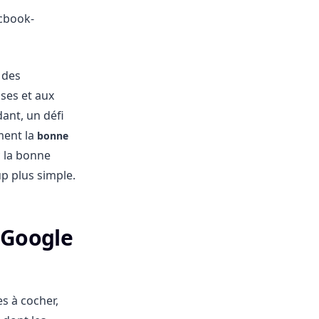
cbook-
 des
ises et aux
ant, un défi
ment la
bonne
c la bonne
p plus simple.
 Google
s à cocher,