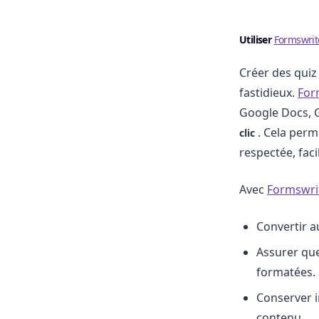
Utiliser
Formswrit
Créer des quiz
fastidieux.
For
Google Docs, 
. Cela perm
clic
respectée, faci
Avec
Formswri
Convertir 
Assurer que
formatées.
Conserver 
contenu.