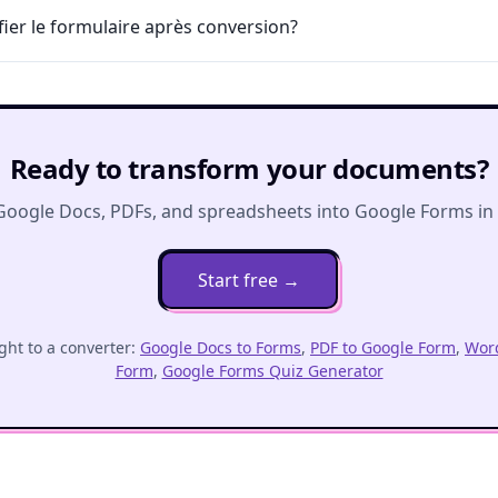
fier le formulaire après conversion?
Ready to transform your documents?
Google Docs, PDFs, and spreadsheets into Google Forms in o
Start free
→
ght to a converter:
Google Docs to Forms
,
PDF to Google Form
,
Word
Form
,
Google Forms Quiz Generator