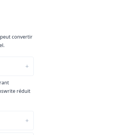
peut convertir
l.
rant
swrite réduit