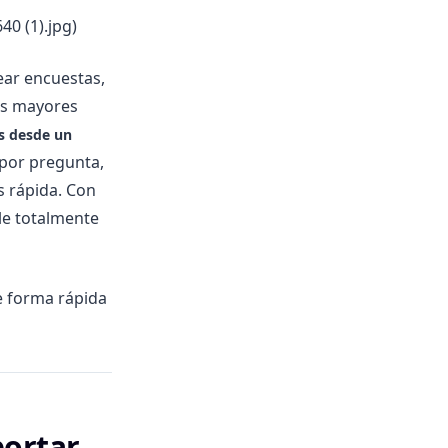
0 (1).jpg)
ear encuestas,
us mayores
s desde un
 por pregunta,
s rápida. Con
le totalmente
e forma rápida
portar