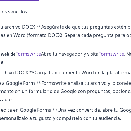
os sencillos:
tu archivo DOCX **Asegúrate de que tus preguntas estén b
das en Word (formato DOCX). Separa cada pregunta para o
Formswrite
Abre tu navegador y visita
Formswrite
. N
o web de
da.
archivo DOCX **Carga tu documento Word en la plataforma
 a Google Form **Formswrite analiza tu archivo y lo convie
mente en un formulario de Google con preguntas, opcione
zadas.
 edita en Google Forms **Una vez convertida, abre tu Goo
ersonalízalo a tu gusto y compártelo con tu audiencia.