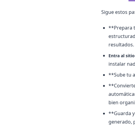
Sigue estos pas
**Prepara 
estructura
resultados.
Entra al siti
instalar na
**Sube tu 
**Convierte
automática
bien organi
**Guarda y
generado, p