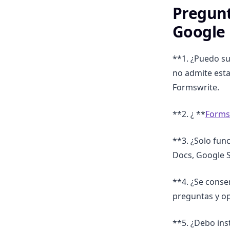
Pregunt
Google
**1. ¿Puedo s
no admite esta
Formswrite.
**2. ¿ **
Forms
**3. ¿Solo fun
Docs, Google S
**4. ¿Se conse
preguntas y o
**5. ¿Debo ins