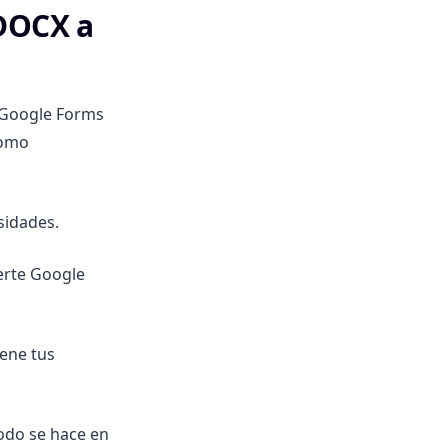
 DOCX a
 Google Forms
como
sidades.
erte Google
iene tus
Todo se hace en