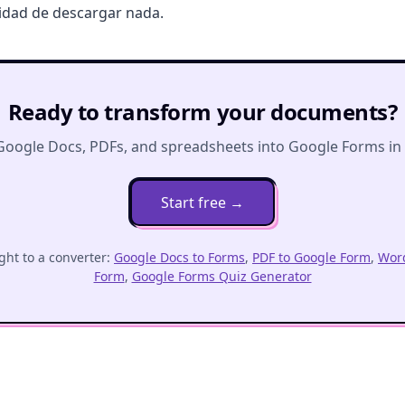
sidad de descargar nada.
Ready to transform your documents?
Google Docs, PDFs, and spreadsheets into Google Forms in o
Start free
→
ght to a converter:
Google Docs to Forms
,
PDF to Google Form
,
Word
Form
,
Google Forms Quiz Generator