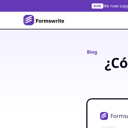
We now suppo
NEW
Blog
¿Có