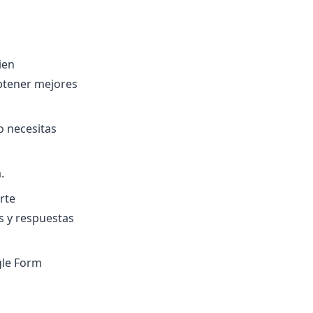
ien
btener mejores
o necesitas
.
rte
s y respuestas
gle Form