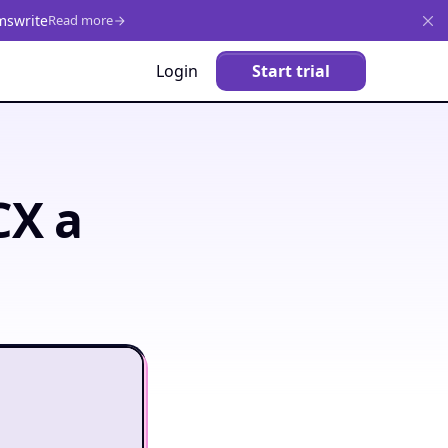
mswrite
Read more
Login
Start trial
CX a