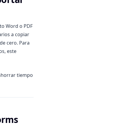
nto Word o PDF
rios a copiar
de cero. Para
os, este
ahorrar tiempo
orms