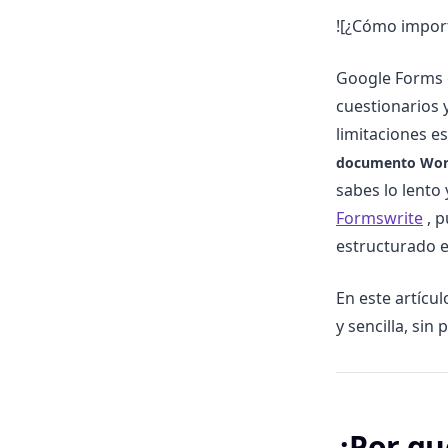
![¿Cómo impor
Google Forms e
cuestionarios 
limitaciones e
documento Wor
sabes lo lento
Formswrite
, p
estructurado en
En este artíc
y sencilla, si
¿Por qu