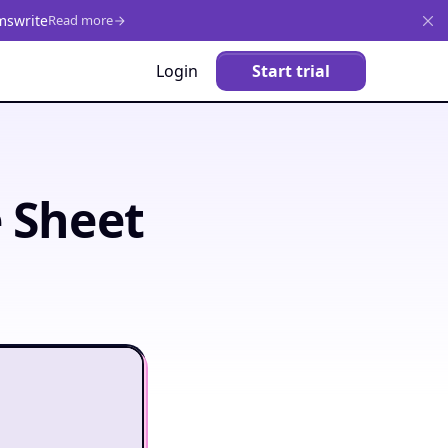
mswrite
Read more
Login
Start trial
 Sheet