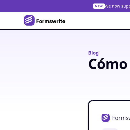
We now suppo
NEW
Blog
Cómo 