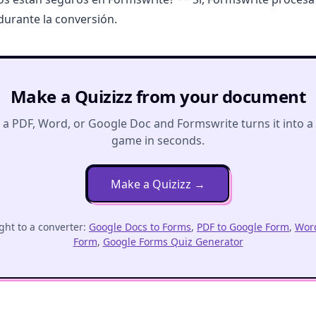
urante la conversión.
Make a Quizizz from your document
a PDF, Word, or Google Doc and Formswrite turns it into a
game in seconds.
Make a Quizizz
→
ght to a converter:
Google Docs to Forms
,
PDF to Google Form
,
Word
Form
,
Google Forms Quiz Generator