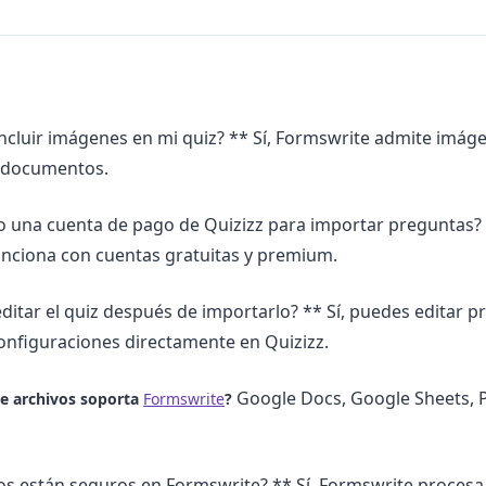
ncluir imágenes en mi quiz? ** Sí, Formswrite admite imág
s documentos.
o una cuenta de pago de Quizizz para importar preguntas? 
nciona con cuentas gratuitas y premium.
ditar el quiz después de importarlo? ** Sí, puedes editar p
onfiguraciones directamente en Quizizz.
Google Docs, Google Sheets, 
de archivos soporta
Formswrite
?
os están seguros en Formswrite? ** Sí, Formswrite procesa