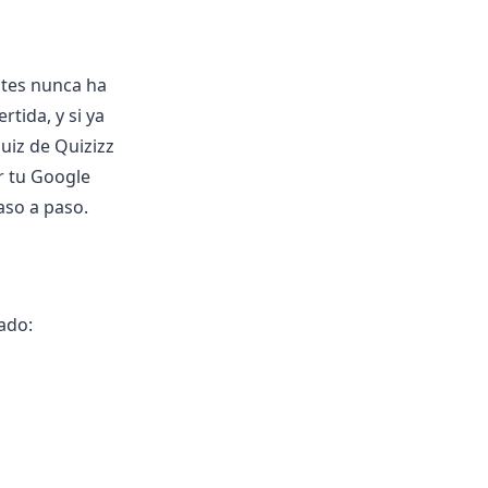
ntes nunca ha
tida, y si ya
quiz de Quizizz
r tu Google
aso a paso.
ado: