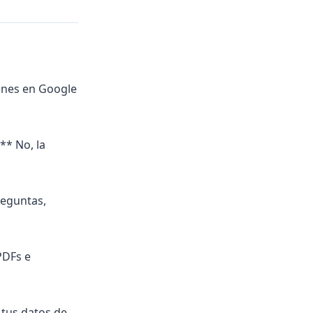
enes en Google
** No, la
reguntas,
PDFs e
 tus datos de