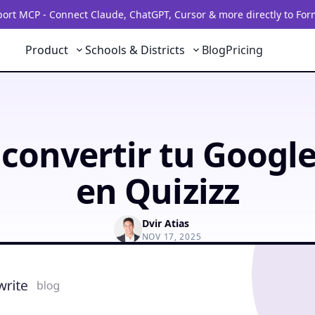
rt MCP - Connect Claude, ChatGPT, Cursor & more directly to For
Product
Schools & Districts
Blog
Pricing
convertir tu Google
en Quizizz
Dvir Atias
NOV 17, 2025