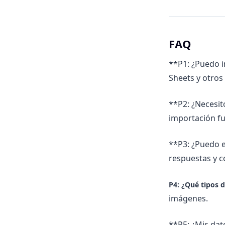
FAQ
**P1: ¿Puedo i
Sheets y otro
**P2: ¿Necesit
importación fu
**P3: ¿Puedo e
respuestas y c
P4: ¿Qué tipos 
imágenes.
**P5: ¿Mis dat