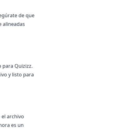
segúrate de que
e alineadas
 para Quizizz.
vo y listo para
 el archivo
hora es un